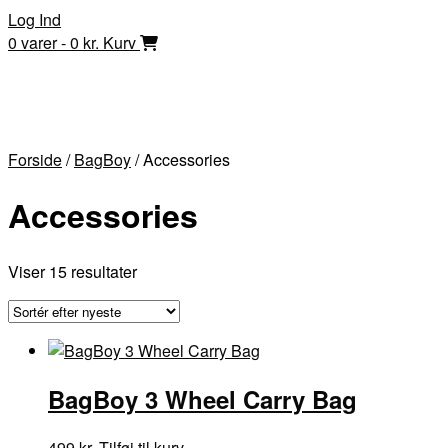
Skip
Log Ind
to
0 varer - 0 kr.
Kurv
content
Forside
/
BagBoy
/ Accessories
Accessories
Sorteret
Viser 15 resultater
efter
seneste
BagBoy 3 Wheel Carry Bag
499
kr.
Tilføj til kurv