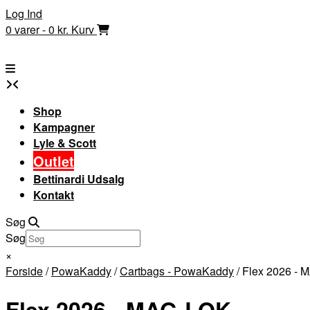
Skip
Log Ind
to
0 varer - 0 kr.
Kurv
content
Shop
Kampagner
Lyle & Scott
Outlet
Bettinardi Udsalg
Kontakt
Søg
Søg
×
Forside
/
PowaKaddy
/
Cartbags - PowaKaddy
/ Flex 2026 -
Flex 2026 - MAG-LOK