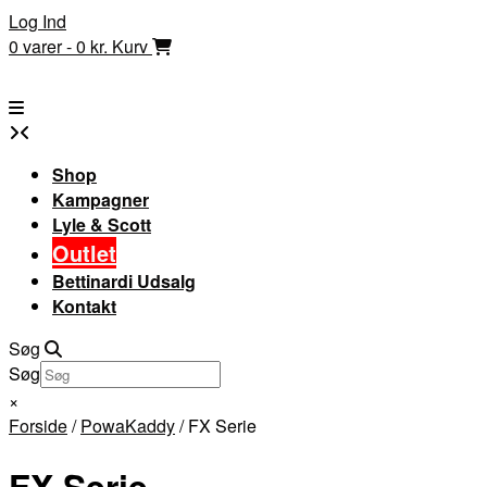
Skip
Log Ind
to
0 varer - 0 kr.
Kurv
content
Shop
Kampagner
Lyle & Scott
Outlet
Bettinardi Udsalg
Kontakt
Søg
Søg
×
Forside
/
PowaKaddy
/ FX Serie
FX Serie