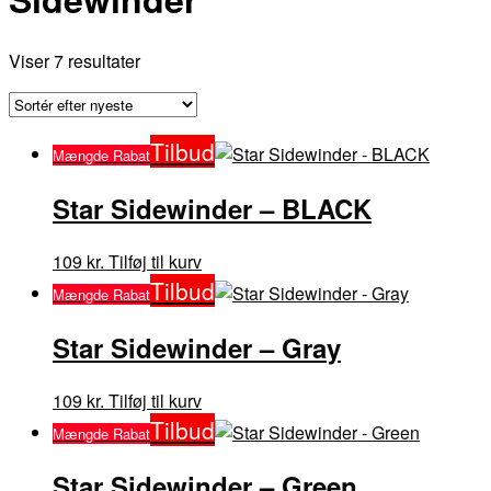
Sorteret
Viser 7 resultater
efter
seneste
Tilbud
Mængde Rabat
Star Sidewinder – BLACK
Dette
109
kr.
Tilføj til kurv
vare
Tilbud
Mængde Rabat
har
flere
Star Sidewinder – Gray
varianter.
Mulighederne
Dette
109
kr.
Tilføj til kurv
kan
vare
Tilbud
Mængde Rabat
vælges
har
på
flere
Star Sidewinder – Green
varesiden