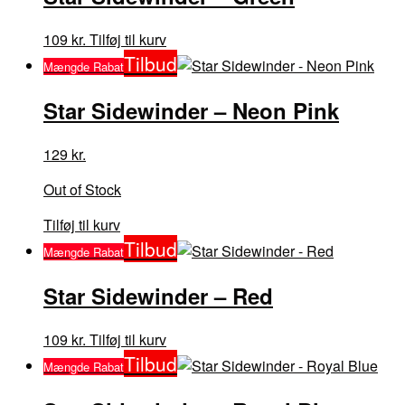
varianter.
Mulighederne
Dette
109
kr.
Tilføj til kurv
kan
vare
Tilbud
Mængde Rabat
vælges
har
på
flere
Star Sidewinder – Neon Pink
varesiden
varianter.
Mulighederne
129
kr.
kan
vælges
Out of Stock
på
Dette
Tilføj til kurv
varesiden
vare
Tilbud
Mængde Rabat
har
flere
Star Sidewinder – Red
varianter.
Mulighederne
Dette
109
kr.
Tilføj til kurv
kan
vare
Tilbud
Mængde Rabat
vælges
har
på
flere