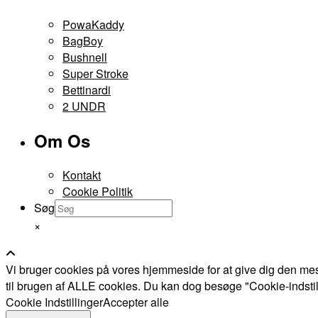
PowaKaddy
BagBoy
Bushnell
Super Stroke
Bettinardi
2 UNDR
Om Os
Kontakt
Cookie Politik
Søg
×
Vi bruger cookies på vores hjemmeside for at give dig den mes
til brugen af ALLE cookies. Du kan dog besøge "Cookie-indstillin
Cookie Indstillinger
Accepter alle