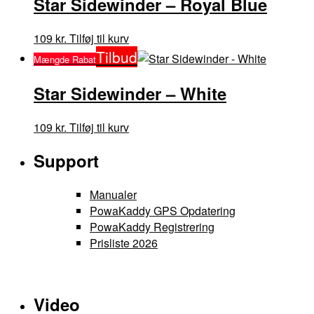
Star Sidewinder – Royal Blue
varesiden
varianter.
Mulighederne
Dette
109
kr.
Tilføj til kurv
kan
vare
Tilbud
Mængde Rabat
vælges
har
på
flere
Star Sidewinder – White
varesiden
varianter.
Mulighederne
Dette
109
kr.
Tilføj til kurv
kan
vare
vælges
Support
har
på
flere
varesiden
varianter.
Manualer
Mulighederne
PowaKaddy GPS Opdatering
kan
PowaKaddy Registrering
vælges
Prisliste 2026
på
varesiden
Video