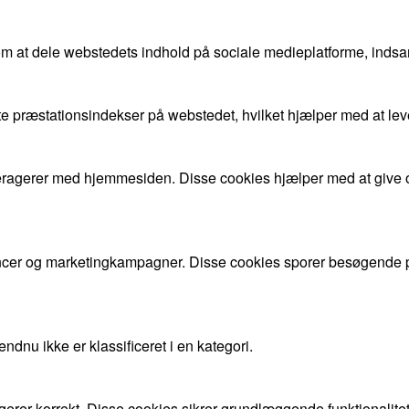
om at dele webstedets indhold på sociale medieplatforme, indsa
gste præstationsindekser på webstedet, hvilket hjælper med at l
nteragerer med hjemmesiden. Disse cookies hjælper med at give 
cer og marketingkampagner. Disse cookies sporer besøgende på
dnu ikke er klassificeret i en kategori.
gerer korrekt. Disse cookies sikrer grundlæggende funktionalite