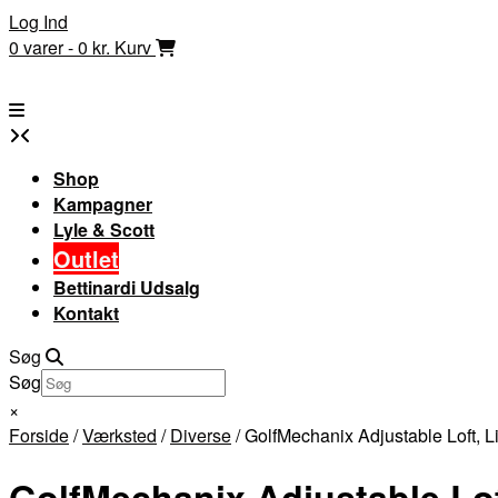
Skip
Log Ind
to
0 varer - 0 kr.
Kurv
content
Shop
Kampagner
Lyle & Scott
Outlet
Bettinardi Udsalg
Kontakt
Søg
Søg
×
Forside
/
Værksted
/
Diverse
/ GolfMechanix Adjustable Loft, Li
GolfMechanix Adjustable Loft