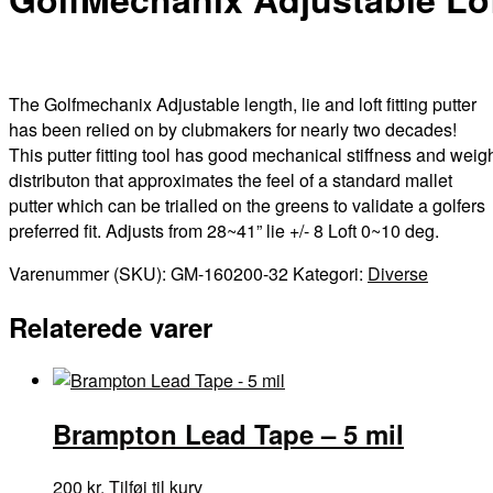
The Golfmechanix Adjustable length, lie and loft fitting putter
has been relied on by clubmakers for nearly two decades!
This putter fitting tool has good mechanical stiffness and weig
distributon that approximates the feel of a standard mallet
putter which can be trialled on the greens to validate a golfers
preferred fit. Adjusts from 28~41” lie +/- 8 Loft 0~10 deg.
Varenummer (SKU):
GM-160200-32
Kategori:
Diverse
Relaterede varer
Brampton Lead Tape – 5 mil
200
kr.
Tilføj til kurv