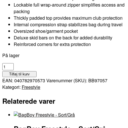
Lockable full wrap-around zipper simplifies access and
packing
Thickly padded top provides maximum club protection
Internal compression strap stabilizes bag during travel
Oversized shoe/garment pocket
Deluxe skid bars on the back for added durability
Reinforced corners for extra protection
På lager
BagBoy
Freestyle
Tilføj til kurv
-
EAN:
040782970573
Varenummer (SKU):
BB97057
Navy/Rød
Kategori:
Freestyle
antal
Relaterede varer