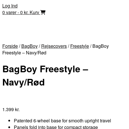
Skip
Log Ind
to
0 varer - 0 kr.
Kurv
content
Forside
/
BagBoy
/
Rejsecovers
/
Freestyle
/ BagBoy
Freestyle – Navy/Rød
BagBoy Freestyle –
Navy/Rød
1.399
kr.
Patented 6-wheel base for smooth upright travel
Panels fold into base for compact storage