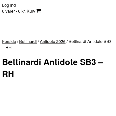
Skip
Log Ind
to
0 varer - 0 kr.
Kurv
content
Forside
/
Bettinardi
/
Antidote 2026
/ Bettinardi Antidote SB3
– RH
Bettinardi Antidote SB3 –
RH