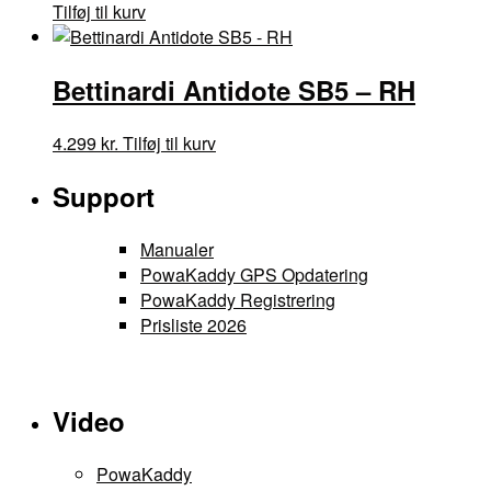
Dette
Tilføj til kurv
varesiden
vare
har
Bettinardi Antidote SB5 – RH
flere
varianter.
Mulighederne
Dette
4.299
kr.
Tilføj til kurv
kan
vare
vælges
Support
har
på
flere
varesiden
varianter.
Manualer
Mulighederne
PowaKaddy GPS Opdatering
kan
PowaKaddy Registrering
vælges
Prisliste 2026
på
varesiden
Video
PowaKaddy