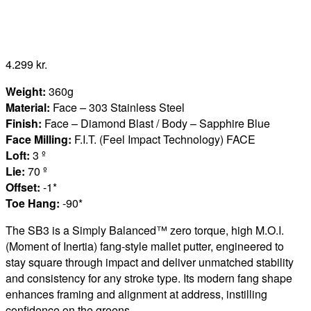
4.299
kr.
Weight:
360g
Material:
Face – 303 Stainless Steel
Finish:
Face – Diamond Blast / Body – Sapphire Blue
Face Milling:
F.I.T. (Feel Impact Technology) FACE
Loft:
3 º
Lie:
70 º
Offset:
-1*
Toe Hang:
-90*
The SB3 is a Simply Balanced™ zero torque, high M.O.I.
(Moment of Inertia) fang-style mallet putter, engineered to
stay square through impact and deliver unmatched stability
and consistency for any stroke type. Its modern fang shape
enhances framing and alignment at address, instilling
confidence on the greens.