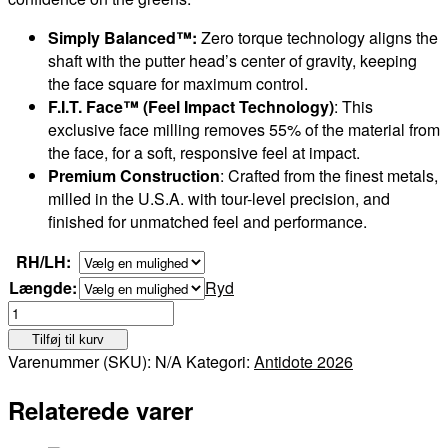
Simply Balanced™:
Zero torque technology aligns the
shaft with the putter head’s center of gravity, keeping
the face square for maximum control.
F.I.T. Face™ (Feel Impact Technology)
: This
exclusive face milling removes 55% of the material from
the face, for a soft, responsive feel at impact.
Premium Construction
: Crafted from the finest metals,
milled in the U.S.A. with tour-level precision, and
finished for unmatched feel and performance.
RH/LH:
Længde:
Ryd
Bettinardi
Antidote
Tilføj til kurv
SB3
Varenummer (SKU):
N/A
Kategori:
Antidote 2026
-
RH
Relaterede varer
antal