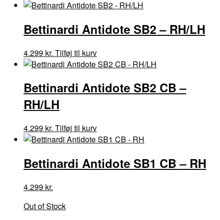
Bettinardi Antidote SB2 – RH/LH
Dette
4.299
kr.
Tilføj til kurv
vare
har
Bettinardi Antidote SB2 CB –
flere
varianter.
RH/LH
Mulighederne
kan
Dette
4.299
kr.
Tilføj til kurv
vælges
vare
på
har
varesiden
Bettinardi Antidote SB1 CB – RH
flere
varianter.
Mulighederne
4.299
kr.
kan
Out of Stock
vælges
på