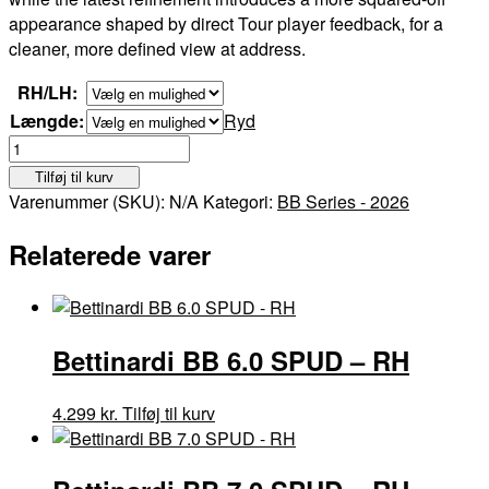
appearance
shaped by direct Tour player
feedback,
for a
cleaner, more defined view at address.
RH/LH:
Længde:
Ryd
Bettinardi
BB8W
Tilføj til kurv
-
Varenummer (SKU):
N/A
Kategori:
BB Series - 2026
RH/LH
antal
Relaterede varer
Bettinardi BB 6.0 SPUD – RH
Dette
4.299
kr.
Tilføj til kurv
vare
har
flere