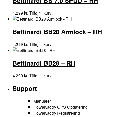
Bettinardi BB 7.0 SPUD – RH
varianter.
Mulighederne
Dette
4.299
kr.
Tilføj til kurv
kan
vare
vælges
har
på
Bettinardi BB28 Armlock – RH
flere
varesiden
varianter.
Mulighederne
Dette
4.299
kr.
Tilføj til kurv
kan
vare
vælges
har
på
Bettinardi BB28 – RH
flere
varesiden
varianter.
Mulighederne
Dette
4.299
kr.
Tilføj til kurv
kan
vare
vælges
Support
har
på
flere
varesiden
varianter.
Manualer
Mulighederne
PowaKaddy GPS Opdatering
kan
PowaKaddy Registrering