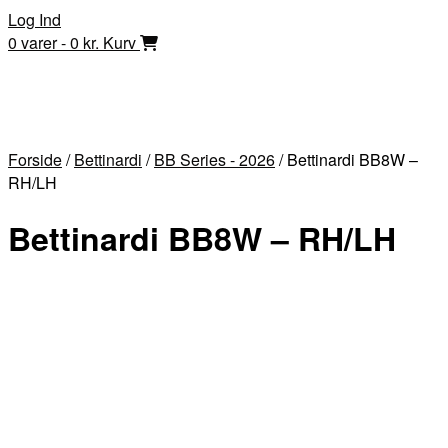
Skip
Log Ind
to
0 varer - 0 kr.
Kurv
content
Forside
/
Bettinardi
/
BB Series - 2026
/ Bettinardi BB8W –
RH/LH
Bettinardi BB8W – RH/LH