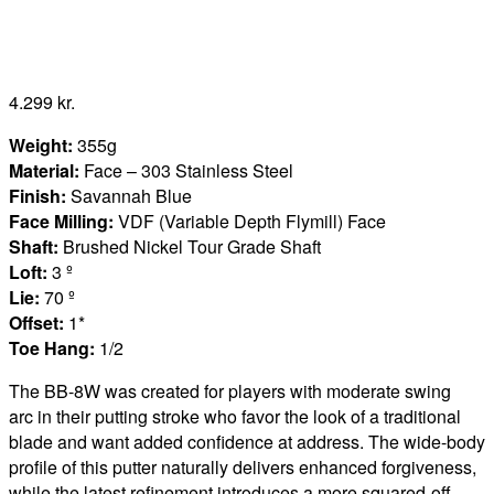
4.299
kr.
Weight:
355g
Material:
Face – 303 Stainless Steel
Finish:
Savannah Blue
Face Milling:
VDF (Variable Depth Flymill) Face
Shaft:
Brushed Nickel Tour Grade Shaft
Loft:
3 º
Lie:
70 º
Offset:
1*
Toe Hang:
1/2
The BB-8W
was crea
t
ed
for players with moderate swing
arc
in their putting stroke
who favor the look of a traditional
blade
and
want added confidence at address.
The wide-body
profile of this putter naturally delivers enhanced forgiveness,
while the latest refinement introduces a more squared-off