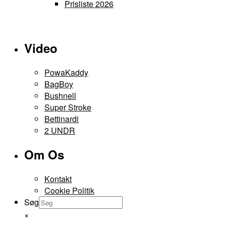
vælges
Prisliste 2026
på
varesiden
Video
PowaKaddy
BagBoy
Bushnell
Super Stroke
Bettinardi
2 UNDR
Om Os
Kontakt
Cookie Politik
Søg
×