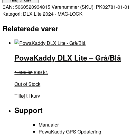
Tilføj til kurv
Lite
EAN:
5060520934815
Varenummer (SKU):
PK02781-01-01
-
Kategori:
DLX Lite 2024 - MAG-LOCK
Grå/Gul
antal
Relaterede varer
PowaKaddy DLX Lite – Grå/Blå
Den
Den
1.499
kr.
899
kr.
oprindelige
aktuelle
Out of Stock
pris
pris
var:
er:
Tilføj til kurv
1.499 kr..
899 kr..
Support
Manualer
PowaKaddy GPS Opdatering