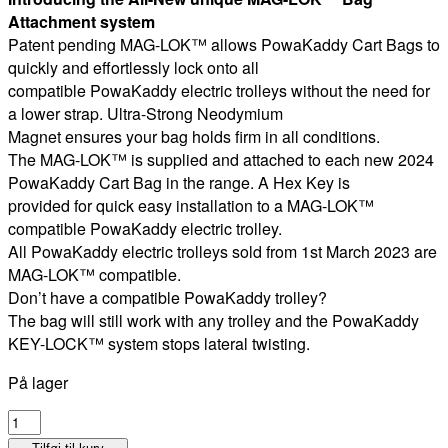
Attachment system
Patent pending MAG-LOK™ allows PowaKaddy Cart Bags to
quickly and effortlessly lock onto all
compatible PowaKaddy electric trolleys without the need for
a lower strap. Ultra-Strong Neodymium
Magnet ensures your bag holds firm in all conditions.
The MAG-LOK™ is supplied and attached to each new 2024
PowaKaddy Cart Bag in the range. A Hex Key is
provided for quick easy installation to a MAG-LOK™
compatible PowaKaddy electric trolley.
All PowaKaddy electric trolleys sold from 1st March 2023 are
MAG-LOK™ compatible.
Don’t have a compatible PowaKaddy trolley?
The bag will still work with any trolley and the PowaKaddy
KEY-LOCK™ system stops lateral twisting.
På lager
PowaKaddy
DLX