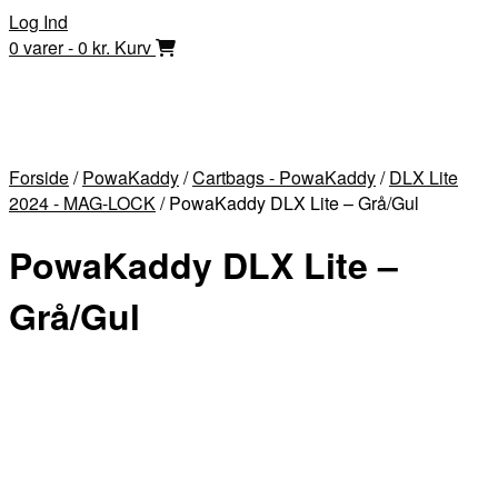
Skip
Log Ind
to
0 varer - 0 kr.
Kurv
content
Forside
/
PowaKaddy
/
Cartbags - PowaKaddy
/
DLX Lite
2024 - MAG-LOCK
/ PowaKaddy DLX Lite – Grå/Gul
PowaKaddy DLX Lite –
Grå/Gul