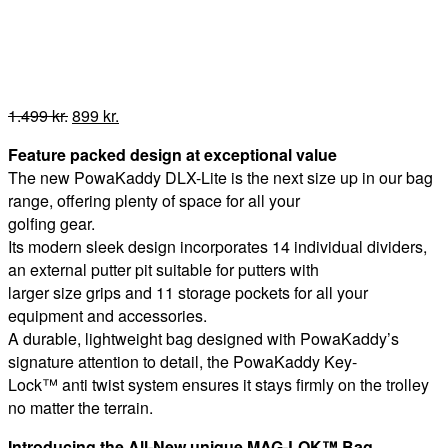
Den
Den
1.499
kr.
899
kr.
oprindelige
aktuelle
Feature packed design at exceptional value
pris
pris
The new PowaKaddy DLX-Lite is the next size up in our bag
var:
er:
range, offering plenty of space for all your
1.499 kr..
899 kr..
golfing gear.
Its modern sleek design incorporates 14 individual dividers,
an external putter pit suitable for putters with
larger size grips and 11 storage pockets for all your
equipment and accessories.
A durable, lightweight bag designed with PowaKaddy’s
signature attention to detail, the PowaKaddy Key-
Lock™ anti twist system ensures it stays firmly on the trolley
no matter the terrain.
Introducing the All-New unique MAG-LOK™ Bag