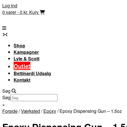
Skip
Log Ind
to
0 varer - 0 kr.
Kurv
content
Shop
Kampagner
Lyle & Scott
Outlet
Bettinardi Udsalg
Kontakt
Søg
Søg
×
Forside
/
Værksted
/
Epoxy
/ Epoxy Dispensing Gun – 1,5oz
Epoxy Dispensing Gun – 1,5