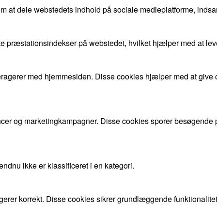
om at dele webstedets indhold på sociale medieplatforme, indsa
gste præstationsindekser på webstedet, hvilket hjælper med at l
nteragerer med hjemmesiden. Disse cookies hjælper med at give 
cer og marketingkampagner. Disse cookies sporer besøgende på
dnu ikke er klassificeret i en kategori.
gerer korrekt. Disse cookies sikrer grundlæggende funktionalite