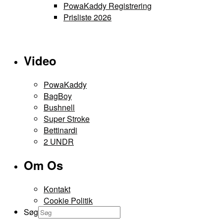
PowaKaddy Registrering
Prisliste 2026
Video
PowaKaddy
BagBoy
Bushnell
Super Stroke
Bettinardi
2 UNDR
Om Os
Kontakt
Cookie Politik
Søg