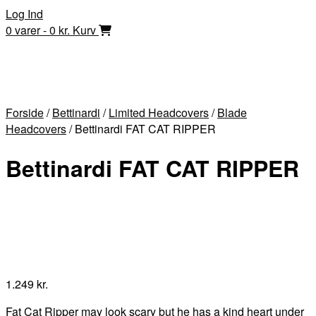
Skip
Log Ind
to
0 varer - 0 kr.
Kurv
content
Forside
/
Bettinardi
/
Limited Headcovers
/
Blade
Headcovers
/ Bettinardi FAT CAT RIPPER
Bettinardi FAT CAT RIPPER
1.249
kr.
Fat Cat Ripper may look scary but he has a kind heart under