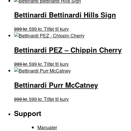
oprindelige
aktuelle
pris
pris
Bettinardi Bettinardi Hills Sign
var:
er:
999 kr..
599 kr..
Den
Den
999
kr.
599
kr.
Tilføj til kurv
oprindelige
aktuelle
pris
pris
Bettinardi PEZ – Chippin Cherry
var:
er:
999 kr..
599 kr..
Den
Den
999
kr.
599
kr.
Tilføj til kurv
oprindelige
aktuelle
pris
pris
Bettinardi Purr McCatney
var:
er:
999 kr..
599 kr..
Den
Den
999
kr.
599
kr.
Tilføj til kurv
oprindelige
aktuelle
Support
pris
pris
var:
er:
999 kr..
599 kr..
Manualer