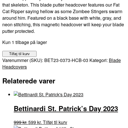
that skeleton. This blade putter headcover features our Fat
Cat Ripper saying hellow as some Zombee Stingers swarm
around him. Featured on a black base with white, gray, and
neon stitching, this magnetic headcover will keep your blade
putter protected.
Kun 1 tilbage på lager
Bettinardi
Tilføj til kurv
FAT
Varenummer (SKU):
BET23-0373-HCB-03
Kategori:
Blade
CAT
Headcovers
RIPPER
Relaterede varer
antal
Bettinardi St. Patrick’s Day 2023
Den
Den
999
kr.
599
kr.
Tilføj til kurv