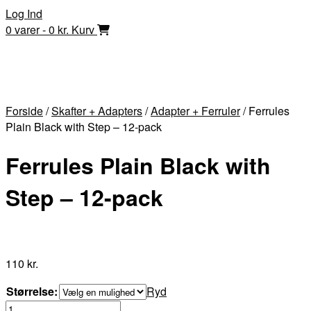
Skip
Log Ind
to
0 varer - 0 kr.
Kurv
content
Forside
/
Skafter + Adapters
/
Adapter + Ferruler
/ Ferrules
Plain Black with Step – 12-pack
Ferrules Plain Black with
Step – 12-pack
110
kr.
Størrelse:
Ryd
Ferrules