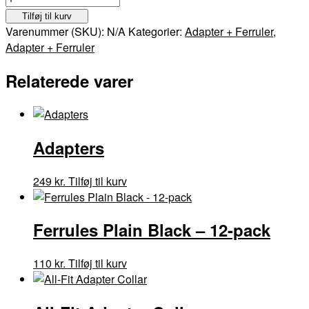
Plain
Tilføj til kurv
Black
Varenummer (SKU):
N/A
Kategorier:
Adapter + Ferruler
,
with
Adapter + Ferruler
Step
-
Relaterede varer
12-
pack
antal
Adapters
Dette
249
kr.
Tilføj til kurv
vare
har
Ferrules Plain Black – 12-pack
flere
varianter.
Mulighederne
Dette
110
kr.
Tilføj til kurv
kan
vare
vælges
har
på