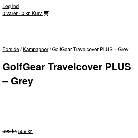
Skip
Log Ind
to
0 varer - 0 kr.
Kurv
content
Forside
/
Kampagner
/ GolfGear Travelcover PLUS – Grey
GolfGear Travelcover PLUS
– Grey
Den
Den
699
kr.
559
kr.
oprindelige
aktuelle