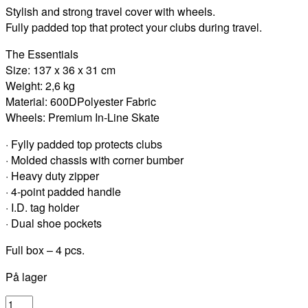
Stylish and strong travel cover with wheels.
pris
pris
Fully padded top that protect your clubs during travel.
var:
er:
699 kr..
559 kr..
The Essentials
Size: 137 x 36 x 31 cm
Weight: 2,6 kg
Material: 600DPolyester Fabric
Wheels: Premium In-Line Skate
· Fylly padded top protects clubs
· Molded chassis with corner bumber
· Heavy duty zipper
· 4-point padded handle
· I.D. tag holder
· Dual shoe pockets
Full box – 4 pcs.
På lager
GolfGear