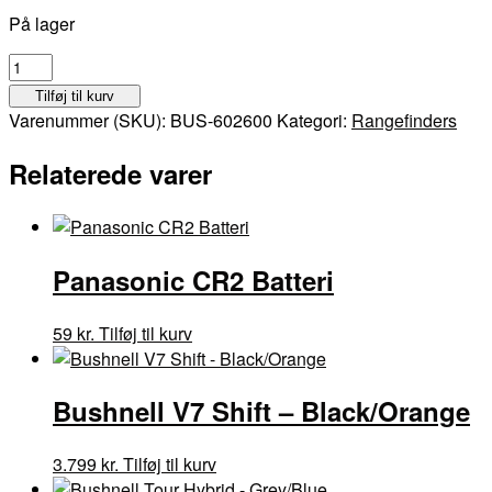
På lager
GolfLogix
Recon
Tilføj til kurv
Laser
Varenummer (SKU):
BUS-602600
Kategori:
Rangefinders
Rangefinder
antal
Relaterede varer
Panasonic CR2 Batteri
59
kr.
Tilføj til kurv
Bushnell V7 Shift – Black/Orange
3.799
kr.
Tilføj til kurv