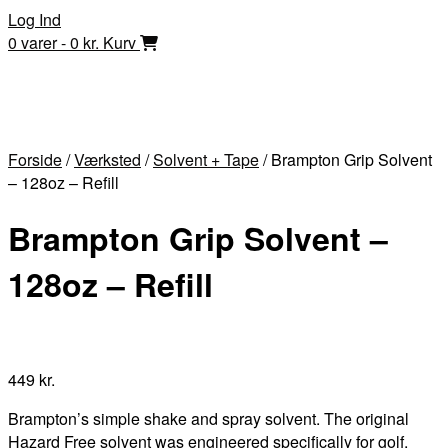
Skip
Log Ind
to
0 varer - 0 kr.
Kurv
content
Forside
/
Værksted
/
Solvent + Tape
/ Brampton Grip Solvent
– 128oz – Refill
Brampton Grip Solvent –
128oz – Refill
449
kr.
Brampton’s simple shake and spray solvent. The original
Hazard Free solvent was engineered specifically for golf.