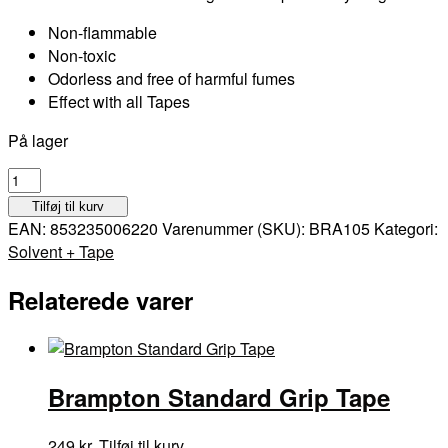
Non-flammable
Non-toxic
Odorless and free of harmful fumes
Effect with all Tapes
På lager
Brampton
Grip
Tilføj til kurv
Solvent
EAN:
853235006220
Varenummer (SKU):
BRA105
Kategori:
-
Solvent + Tape
128oz
-
Relaterede varer
Refill
antal
Brampton Standard Grip Tape
249
kr.
Tilføj til kurv