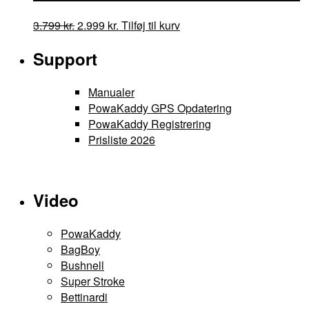
999 kr..
599 kr..
Den
Den
Dette
3.799
kr.
2.999
kr.
Tilføj til kurv
oprindelige
aktuelle
vare
Support
pris
pris
har
var:
er:
flere
3.799 kr..
2.999 kr..
varianter.
Manualer
Mulighederne
PowaKaddy GPS Opdatering
kan
PowaKaddy Registrering
vælges
Prisliste 2026
på
varesiden
Video
PowaKaddy
BagBoy
Bushnell
Super Stroke
Bettinardi