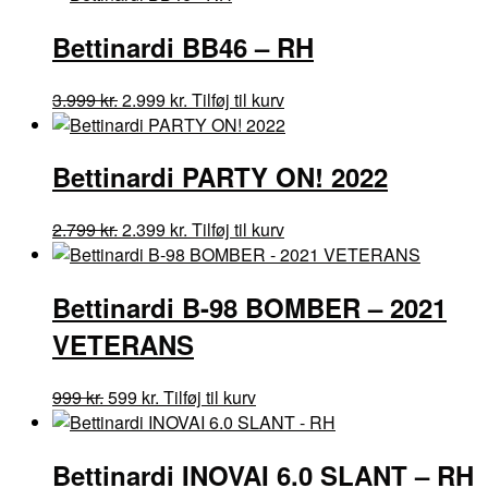
Bettinardi BB46 – RH
Den
Den
Dette
3.999
kr.
2.999
kr.
Tilføj til kurv
oprindelige
aktuelle
vare
pris
pris
har
Bettinardi PARTY ON! 2022
var:
er:
flere
3.999 kr..
2.999 kr..
varianter.
Mulighederne
Den
Den
2.799
kr.
2.399
kr.
Tilføj til kurv
kan
oprindelige
aktuelle
vælges
pris
pris
på
Bettinardi B-98 BOMBER – 2021
var:
er:
varesiden
2.799 kr..
2.399 kr..
VETERANS
Den
Den
999
kr.
599
kr.
Tilføj til kurv
oprindelige
aktuelle
pris
pris
Bettinardi INOVAI 6.0 SLANT – RH
var:
er: