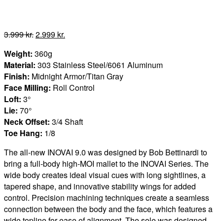
Den
Den
3.999
kr.
2.999
kr.
oprindelige
aktuelle
Weight:
360g
pris
pris
Material:
303 Stainless Steel/6061 Aluminum
var:
er:
Finish:
Midnight Armor/Titan Gray
3.999 kr..
2.999 kr..
Face Milling:
Roll Control
Loft:
3°
Lie:
70°
Neck Offset:
3/4 Shaft
Toe Hang:
1/8
The all-new INOVAI 9.0 was designed by Bob Bettinardi to
bring a full-body high-MOI mallet to the INOVAI Series. The
wide body creates ideal visual cues with long sightlines, a
tapered shape, and innovative stability wings for added
control. Precision machining techniques create a seamless
connection between the body and the face, which features a
wide topline for ease of alignment. The sole was designed