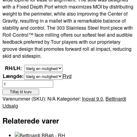
with a Fixed Depth Port which maximizes MOI by distributing
weight to the perimeter, while also improving the Center of
Gravity, resulting in a mallet with a remarkable balance of
stability and control. The 303 Stainless Steel front piece with
Roll Control™ face milling offers our softest feel and audible
feedback preferred by Tour players with our proprietary
groove design that promotes forward roll at impact, reducing
skid and sidespin.
RH/LH:
Længde:
Ryd
Bettinardi
Inovai
Tilføj til kurv
9.0
Varenummer (SKU):
N/A
Kategorier:
Inovai 9.0
,
Bettinardi
Spud
Udsalg
-
RH/LH
Relaterede varer
antal