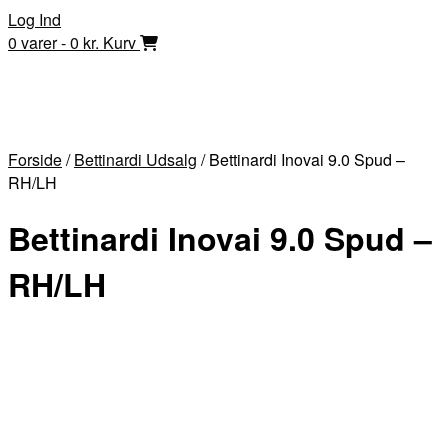
Skip
Log Ind
to
0 varer - 0 kr.
Kurv
content
Forside
/
Bettinardi Udsalg
/ Bettinardi Inovai 9.0 Spud –
RH/LH
Bettinardi Inovai 9.0 Spud –
RH/LH