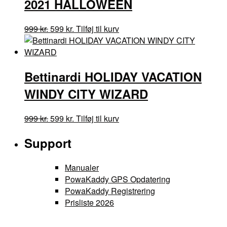
2021 HALLOWEEN
Den
Den
999
kr.
599
kr.
Tilføj til kurv
oprindelige
aktuelle
pris
pris
var:
er:
Bettinardi HOLIDAY VACATION
999 kr..
599 kr..
WINDY CITY WIZARD
Den
Den
999
kr.
599
kr.
Tilføj til kurv
oprindelige
aktuelle
Support
pris
pris
var:
er:
999 kr..
599 kr..
Manualer
PowaKaddy GPS Opdatering
PowaKaddy Registrering
Prisliste 2026