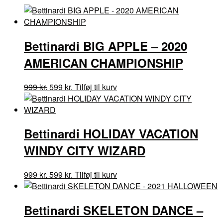
CHAMPIONSHIP
antal
Bettinardi BIG APPLE – 2020
AMERICAN CHAMPIONSHIP
Den
Den
999
kr.
599
kr.
Tilføj til kurv
oprindelige
aktuelle
pris
pris
var:
er:
Bettinardi HOLIDAY VACATION
999 kr..
599 kr..
WINDY CITY WIZARD
Den
Den
999
kr.
599
kr.
Tilføj til kurv
oprindelige
aktuelle
pris
pris
Bettinardi SKELETON DANCE –
var:
er:
999 kr..
599 kr..