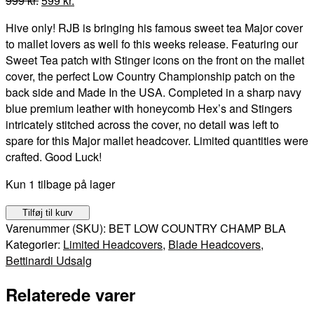
999
kr.
599
kr.
oprindelige
aktuelle
Hive only! RJB is bringing his famous sweet tea Major cover
pris
pris
to mallet lovers as well fo this weeks release. Featuring our
var:
er:
Sweet Tea patch with Stinger icons on the front on the mallet
999 kr..
599 kr..
cover, the perfect Low Country Championship patch on the
back side and Made In the USA. Completed in a sharp navy
blue premium leather with honeycomb Hex’s and Stingers
intricately stitched across the cover, no detail was left to
spare for this Major mallet headcover. Limited quantities were
crafted. Good Luck!
Kun 1 tilbage på lager
Bettinardi
Tilføj til kurv
LOW
Varenummer (SKU):
BET LOW COUNTRY CHAMP BLA
COUNTRY
Kategorier:
Limited Headcovers
,
Blade Headcovers
,
CHAMPIONSHIP
Bettinardi Udsalg
–
Relaterede varer
2021
PGA