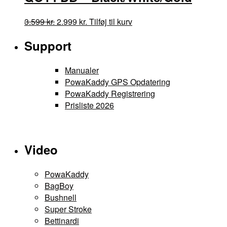
Den
Den
3.599
kr.
2.999
kr.
Tilføj til kurv
oprindelige
aktuelle
Support
pris
pris
var:
er:
3.599 kr..
2.999 kr..
Manualer
PowaKaddy GPS Opdatering
PowaKaddy Registrering
Prisliste 2026
Video
PowaKaddy
BagBoy
Bushnell
Super Stroke
Bettinardi