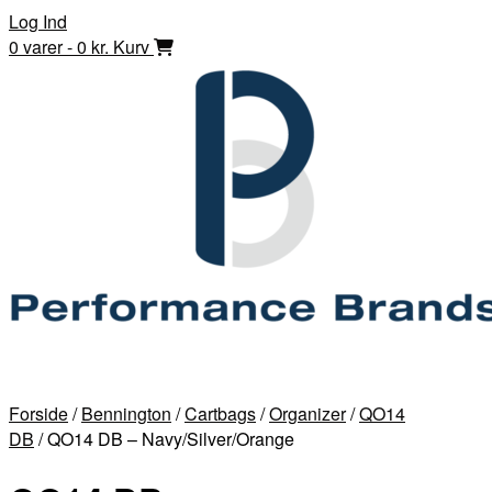
Skip
Log Ind
to
0 varer - 0 kr.
Kurv
content
Forside
/
Bennington
/
Cartbags
/
Organizer
/
QO14
DB
/ QO14 DB – Navy/Silver/Orange