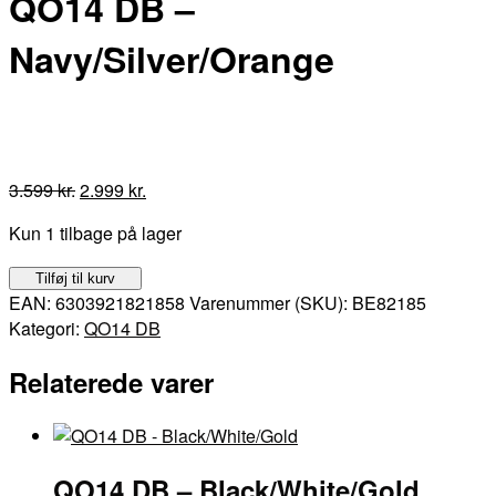
QO14 DB –
Navy/Silver/Orange
Den
Den
3.599
kr.
2.999
kr.
oprindelige
aktuelle
Kun 1 tilbage på lager
pris
pris
var:
er:
QO14
Tilføj til kurv
3.599 kr..
2.999 kr..
DB
EAN:
6303921821858
Varenummer (SKU):
BE82185
-
Kategori:
QO14 DB
Navy/Silver/Orange
Relaterede varer
antal
QO14 DB – Black/White/Gold