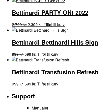
oprindelige
aktuelle
pris
pris
Bettinardi PARTY ON! 2022
var:
er:
999 kr..
599 kr..
Den
Den
2.799
kr.
2.399
kr.
Tilføj til kurv
oprindelige
aktuelle
pris
pris
Bettinardi Bettinardi Hills Sign
var:
er:
2.799 kr..
2.399 kr..
Den
Den
999
kr.
599
kr.
Tilføj til kurv
oprindelige
aktuelle
pris
pris
Bettinardi Transfusion Refresh
var:
er:
999 kr..
599 kr..
Den
Den
999
kr.
599
kr.
Tilføj til kurv
oprindelige
aktuelle
Support
pris
pris
var:
er:
999 kr..
599 kr..
Manualer