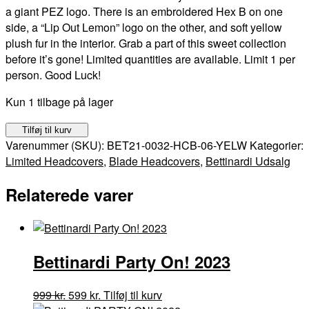
a giant PEZ logo. There is an embroidered Hex B on one
999 kr..
599 kr..
side, a “Lip Out Lemon” logo on the other, and soft yellow
plush fur in the interior. Grab a part of this sweet collection
before it’s gone! Limited quantities are available. Limit 1 per
person. Good Luck!
Kun 1 tilbage på lager
Bettinardi
Tilføj til kurv
PEZ
Varenummer (SKU):
BET21-0032-HCB-06-YELW
Kategorier:
-
Limited Headcovers
,
Blade Headcovers
,
Bettinardi Udsalg
Lip
Relaterede varer
Out
Lemon
antal
Bettinardi Party On! 2023
Den
Den
999
kr.
599
kr.
Tilføj til kurv