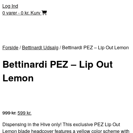
Skip
Log Ind
to
0 varer - 0 kr.
Kurv
content
Forside
/
Bettinardi Udsalg
/ Bettinardi PEZ – Lip Out Lemon
Bettinardi PEZ – Lip Out
Lemon
Den
Den
999
kr.
599
kr.
oprindelige
aktuelle
Dispensing in the Hive only! This exclusive PEZ Lip Out
pris
pris
Lemon blade headcover features a yellow color scheme with
var:
er: