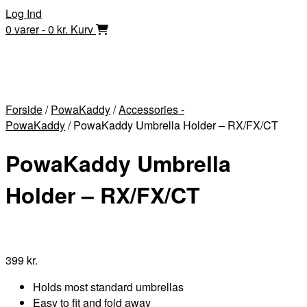
Skip
Log Ind
to
0 varer - 0 kr.
Kurv
content
Forside
/
PowaKaddy
/
Accessories -
PowaKaddy
/ PowaKaddy Umbrella Holder – RX/FX/CT
PowaKaddy Umbrella
Holder – RX/FX/CT
399
kr.
Holds most standard umbrellas
Easy to fit and fold away