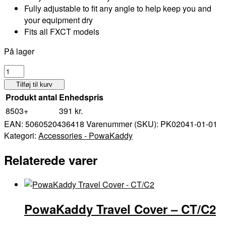
Fully adjustable to fit any angle to help keep you and
your equipment dry
Fits all FXCT models
På lager
PowaKaddy
Umbrella
Tilføj til kurv
Holder
Produkt antal
Enhedspris
-
8503+
391
kr.
RX/FX/CT
EAN:
5060520436418
Varenummer (SKU):
PK02041-01-01
antal
Kategori:
Accessories - PowaKaddy
Relaterede varer
PowaKaddy Travel Cover – CT/C2