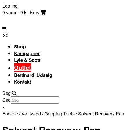
Skip
Log Ind
to
0 varer - 0 kr.
Kurv
content
Shop
Kampagner
Lyle & Scott
Outlet
Bettinardi Udsalg
Kontakt
Søg
Søg
×
Forside
/
Værksted
/
Gripping Tools
/ Solvent Recovery Pan
Solvent Recovery Pan