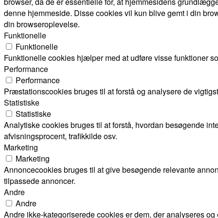
browser, da de er essentielle for, at hjemmesidens grundlægge
denne hjemmeside. Disse cookies vil kun blive gemt i din brow
din browseroplevelse.
Funktionelle
Funktionelle
Funktionelle cookies hjælper med at udføre visse funktioner s
Performance
Performance
Præstationscookies bruges til at forstå og analysere de vigti
Statistiske
Statistiske
Analytiske cookies bruges til at forstå, hvordan besøgende i
afvisningsprocent, trafikkilde osv.
Marketing
Marketing
Annoncecookies bruges til at give besøgende relevante annon
tilpassede annoncer.
Andre
Andre
Andre ikke-kategoriserede cookies er dem, der analyseres og en