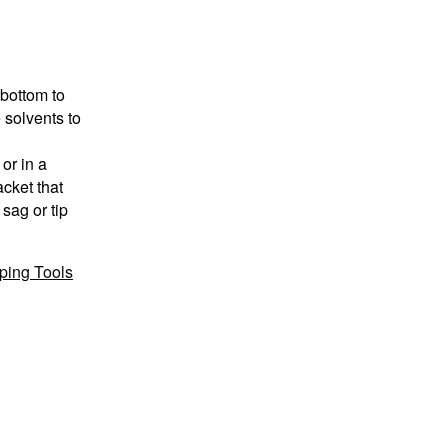
 bottom to
 solvents to
or in a
acket that
sag or tip
ping Tools