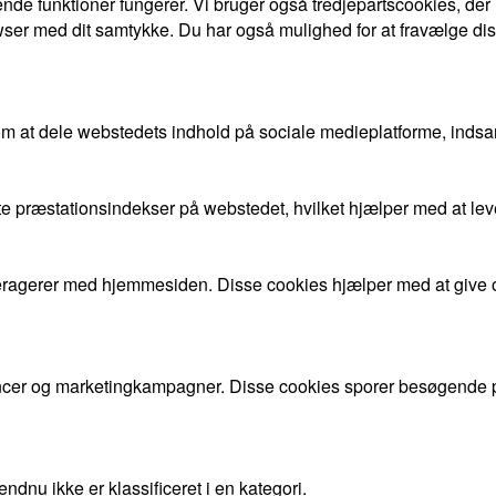
nde funktioner fungerer. Vi bruger også tredjepartscookies, der
ser med dit samtykke. Du har også mulighed for at fravælge dis
om at dele webstedets indhold på sociale medieplatforme, indsa
gste præstationsindekser på webstedet, hvilket hjælper med at l
nteragerer med hjemmesiden. Disse cookies hjælper med at give 
cer og marketingkampagner. Disse cookies sporer besøgende på
dnu ikke er klassificeret i en kategori.