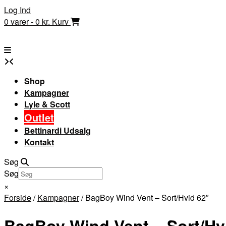
Skip
Log Ind
to
0 varer - 0 kr.
Kurv
content
Shop
Kampagner
Lyle & Scott
Outlet
Bettinardi Udsalg
Kontakt
Søg
Søg
×
Forside
/
Kampagner
/ BagBoy Wind Vent – Sort/Hvid 62″
BagBoy Wind Vent – Sort/Hv