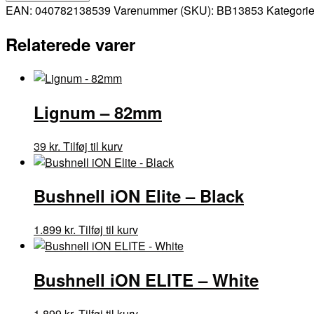
Vent
EAN:
040782138539
Varenummer (SKU):
BB13853
Kategorie
-
Sort/Hvid
Relaterede varer
62"
antal
Lignum – 82mm
39
kr.
Tilføj til kurv
Bushnell iON Elite – Black
1.899
kr.
Tilføj til kurv
Bushnell iON ELITE – White
1.899
kr.
Tilføj til kurv