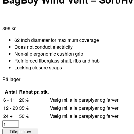
399
kr.
62 inch diameter for maximum coverage
Does not conduct electricity
Non-slip ergonomic cushion grip
Reinforced fiberglass shaft, ribs and hub
Locking closure straps
På lager
Antal
Rabat pr. stk.
6 - 11
20%
Vælg ml. alle paraplyer og farver
12 - 23
35%
Vælg ml. alle paraplyer og farver
24 +
50%
Vælg ml. alle paraplyer og farver
BagBoy
Wind
Tilføj til kurv