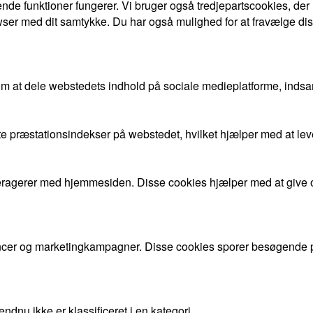
nde funktioner fungerer. Vi bruger også tredjepartscookies, der
ser med dit samtykke. Du har også mulighed for at fravælge dis
om at dele webstedets indhold på sociale medieplatforme, indsa
gste præstationsindekser på webstedet, hvilket hjælper med at l
nteragerer med hjemmesiden. Disse cookies hjælper med at give 
cer og marketingkampagner. Disse cookies sporer besøgende på
dnu ikke er klassificeret i en kategori.