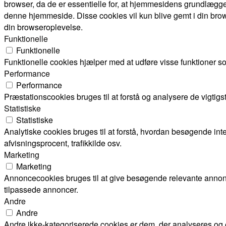
browser, da de er essentielle for, at hjemmesidens grundlægge
denne hjemmeside. Disse cookies vil kun blive gemt i din brow
din browseroplevelse.
Funktionelle
Funktionelle
Funktionelle cookies hjælper med at udføre visse funktioner s
Performance
Performance
Præstationscookies bruges til at forstå og analysere de vigti
Statistiske
Statistiske
Analytiske cookies bruges til at forstå, hvordan besøgende i
afvisningsprocent, trafikkilde osv.
Marketing
Marketing
Annoncecookies bruges til at give besøgende relevante annon
tilpassede annoncer.
Andre
Andre
Andre ikke-kategoriserede cookies er dem, der analyseres og en