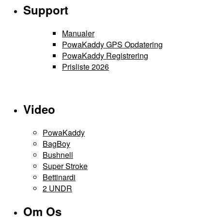
vælges
Support
pris
pris
har
på
var:
er:
flere
varesiden
299 kr..
229 kr..
varianter.
Manualer
Mulighederne
PowaKaddy GPS Opdatering
kan
PowaKaddy Registrering
vælges
Prisliste 2026
på
varesiden
Video
PowaKaddy
BagBoy
Bushnell
Super Stroke
Bettinardi
2 UNDR
Om Os