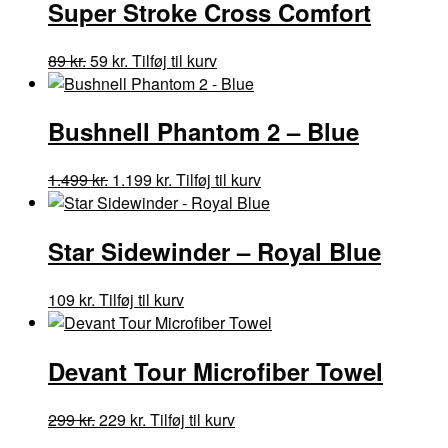
Super Stroke Cross Comfort
Den
Den
Dette
89
kr.
59
kr.
Tilføj til kurv
oprindelige
aktuelle
vare
pris
pris
har
Bushnell Phantom 2 – Blue
var:
er:
flere
89 kr..
59 kr..
varianter.
Mulighederne
Den
Den
1.499
kr.
1.199
kr.
Tilføj til kurv
kan
oprindelige
aktuelle
vælges
pris
pris
på
Star Sidewinder – Royal Blue
var:
er:
varesiden
1.499 kr..
1.199 kr..
Dette
109
kr.
Tilføj til kurv
vare
har
Devant Tour Microfiber Towel
flere
varianter.
Mulighederne
Den
Den
Dette
299
kr.
229
kr.
Tilføj til kurv
kan
oprindelige
aktuelle
vare