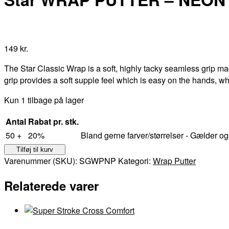
149
kr.
The Star Classic Wrap is a soft, highly tacky seamless grip made
grip provides a soft supple feel which is easy on the hands, wh
Kun 1 tilbage på lager
Antal
Rabat pr. stk.
50 +
20%
Bland gerne farver/størrelser - Gælder og
Star
Tilføj til kurv
WRAP
Varenummer (SKU):
SGWPNP
Kategori:
Wrap Putter
PUTTER
Relaterede varer
-
NEON
PINK
antal