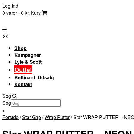
Skip
Log Ind
to
0 varer - 0 kr.
Kurv
content
Shop
Kampagner
Lyle & Scott
Outlet
Bettinardi Udsalg
Kontakt
Søg
Søg
×
Forside
/
Star Grip
/
Wrap Putter
/ Star WRAP PUTTER – NE
Star WRAP PUTTER – NEON