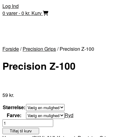
Skip
Log Ind
to
0 varer - 0 kr.
Kurv
content
Forside
/
Precision Grips
/ Precision Z-100
Precision Z-100
59
kr.
Størrelse:
Farve:
Ryd
Precision
Z-
Tilføj til kurv
100