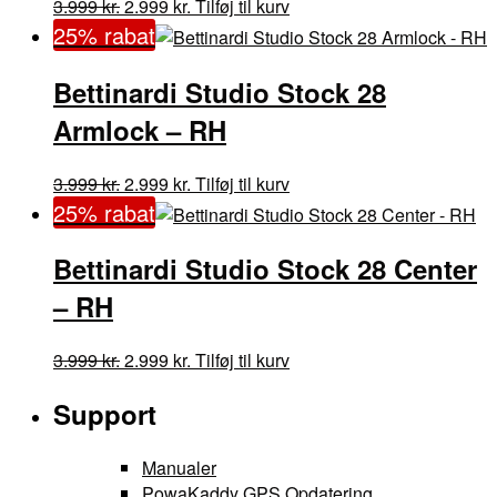
Den
Den
Dette
3.999
kr.
2.999
kr.
Tilføj til kurv
oprindelige
aktuelle
vare
25% rabat
pris
pris
har
var:
er:
flere
Bettinardi Studio Stock 28
3.999 kr..
2.999 kr..
varianter.
Armlock – RH
Mulighederne
kan
Den
Den
Dette
3.999
kr.
2.999
kr.
Tilføj til kurv
vælges
oprindelige
aktuelle
vare
25% rabat
på
pris
pris
har
varesiden
var:
er:
flere
Bettinardi Studio Stock 28 Center
3.999 kr..
2.999 kr..
varianter.
– RH
Mulighederne
kan
Den
Den
Dette
3.999
kr.
2.999
kr.
Tilføj til kurv
vælges
oprindelige
aktuelle
vare
på
Support
pris
pris
har
varesiden
var:
er:
flere
3.999 kr..
2.999 kr..
varianter.
Manualer
Mulighederne
PowaKaddy GPS Opdatering