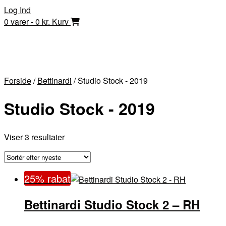
Skip
Log Ind
to
0 varer - 0 kr.
Kurv
content
Forside
/
Bettinardi
/ Studio Stock - 2019
Studio Stock - 2019
Sorteret
Viser 3 resultater
efter
seneste
25% rabat
Bettinardi Studio Stock 2 – RH