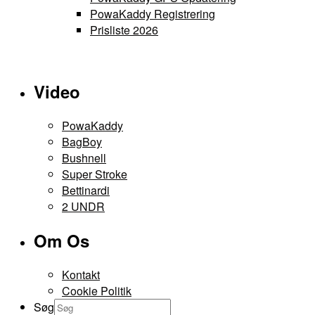
kan
PowaKaddy Registrering
vælges
Prisliste 2026
på
varesiden
Video
PowaKaddy
BagBoy
Bushnell
Super Stroke
Bettinardi
2 UNDR
Om Os
Kontakt
Cookie Politik
Søg