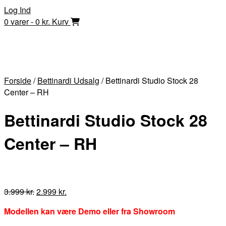
Skip
Log Ind
to
0 varer - 0 kr.
Kurv
content
Forside
/
Bettinardi Udsalg
/ Bettinardi Studio Stock 28
Center – RH
Bettinardi Studio Stock 28
Center – RH
Den
Den
3.999
kr.
2.999
kr.
oprindelige
aktuelle
Modellen kan være Demo eller fra Showroom
pris
pris
var:
er: