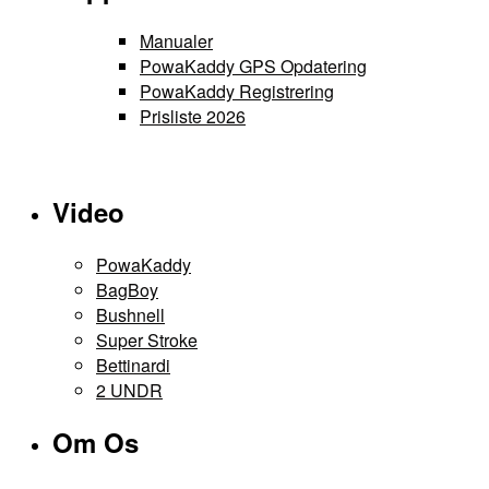
var:
er:
flere
3.999 kr..
2.999 kr..
varianter.
Manualer
Mulighederne
PowaKaddy GPS Opdatering
kan
PowaKaddy Registrering
vælges
Prisliste 2026
på
varesiden
Video
PowaKaddy
BagBoy
Bushnell
Super Stroke
Bettinardi
2 UNDR
Om Os