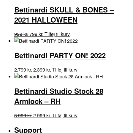
pris
pris
har
Bettinardi SKULL & BONES –
var:
er:
flere
3.999 kr..
2.999 kr..
varianter.
2021 HALLOWEEN
Mulighederne
kan
Den
Den
999
kr.
799
kr.
Tilføj til kurv
vælges
oprindelige
aktuelle
på
pris
pris
varesiden
Bettinardi PARTY ON! 2022
var:
er:
999 kr..
799 kr..
Den
Den
2.799
kr.
2.399
kr.
Tilføj til kurv
oprindelige
aktuelle
pris
pris
Bettinardi Studio Stock 28
var:
er:
2.799 kr..
2.399 kr..
Armlock – RH
Den
Den
Dette
3.999
kr.
2.999
kr.
Tilføj til kurv
oprindelige
aktuelle
vare
Support
pris
pris
har