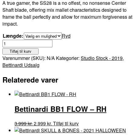
A true gamer, the SS28 is a no offest, no nonsense Center
3.999 kr..
2.999 kr..
Shaft blade, offering mix mallet characteristics designed to
frame the ball perfectly and allow for maximum forgiveness at
impact.
Længde:
Ryd
Bettinardi
Studio
Tilføj til kurv
Stock
Varenummer (SKU):
N/A
Kategorier:
Studio Stock - 2019
,
28
Bettinardi Udsalg
Center
-
Relaterede varer
RH
antal
Bettinardi BB1 FLOW – RH
Den
Den
Dette
3.999
kr.
2.999
kr.
Tilføj til kurv
oprindelige
aktuelle
vare