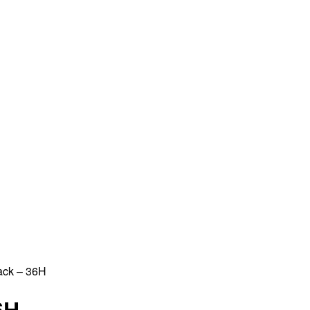
ack – 36H
6H