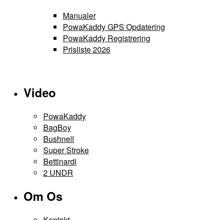
Manualer
PowaKaddy GPS Opdatering
PowaKaddy Registrering
Prisliste 2026
Video
PowaKaddy
BagBoy
Bushnell
Super Stroke
Bettinardi
2 UNDR
Om Os
Kontakt