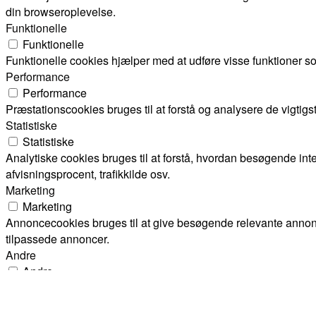
din browseroplevelse.
Funktionelle
Funktionelle
Funktionelle cookies hjælper med at udføre visse funktioner s
Performance
Performance
Præstationscookies bruges til at forstå og analysere de vigti
Statistiske
Statistiske
Analytiske cookies bruges til at forstå, hvordan besøgende i
afvisningsprocent, trafikkilde osv.
Marketing
Marketing
Annoncecookies bruges til at give besøgende relevante annon
tilpassede annoncer.
Andre
Andre
Andre ikke-kategoriserede cookies er dem, der analyseres og en
Nødvendige