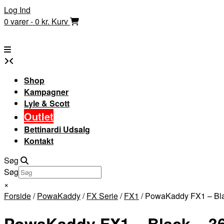
Skip
Log Ind
to
0 varer - 0 kr.
Kurv
content
Shop
Kampagner
Lyle & Scott
Outlet
Bettinardi Udsalg
Kontakt
Søg
Søg
×
Forside
/
PowaKaddy
/
FX Serie
/
FX1
/ PowaKaddy FX1 – Bl
PowaKaddy FX1 – Black – 3