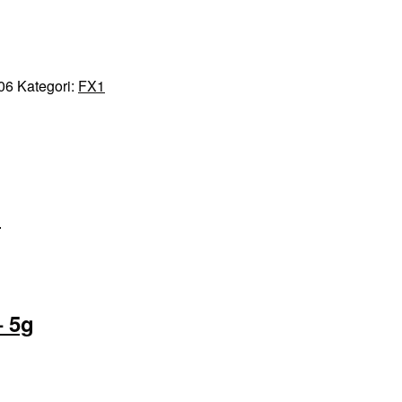
06
Kategori:
FX1
h
– 5g