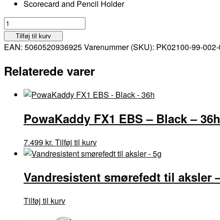
Scorecard and Pencil Holder
PowaKaddy
FX1
Tilføj til kurv
-
EAN:
5060520936925
Varenummer (SKU):
PK02100-99-002-
Black
-
Relaterede varer
36H
antal
PowaKaddy FX1 EBS – Black – 36
7.499
kr.
Tilføj til kurv
Vandresistent smørefedt til aksler 
Tilføj til kurv