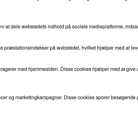
om at dele webstedets indhold på sociale medieplatforme, indsa
gste præstationsindekser på webstedet, hvilket hjælper med at l
nteragerer med hjemmesiden. Disse cookies hjælper med at give 
cer og marketingkampagner. Disse cookies sporer besøgende på
dnu ikke er klassificeret i en kategori.